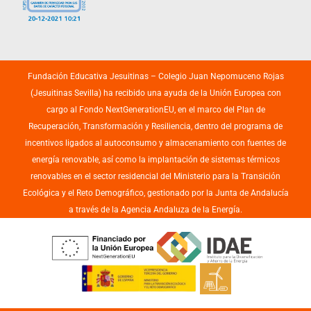
Fundación Educativa Jesuitinas – Colegio Juan Nepomuceno Rojas
(Jesuitinas Sevilla) ha recibido una ayuda de la Unión Europea con
cargo al Fondo NextGenerationEU, en el marco del Plan de
Recuperación, Transformación y Resiliencia, dentro del programa de
incentivos ligados al autoconsumo y almacenamiento con fuentes de
energía renovable, así como la implantación de sistemas térmicos
renovables en el sector residencial del Ministerio para la Transición
Ecológica y el Reto Demográfico, gestionado por la Junta de Andalucía
a través de la Agencia Andaluza de la Energía.