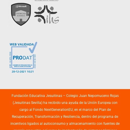
Fundación Educativa Jesuitinas – Colegio Juan Nepomuceno Rojas
(Jesuitinas Sevilla) ha recibido una ayuda de la Unión Europea con
cargo al Fondo NextGenerationEU, en el marco del Plan de
Recuperación, Transformación y Resiliencia, dentro del programa de
incentivos ligados al autoconsumo y almacenamiento con fuentes de