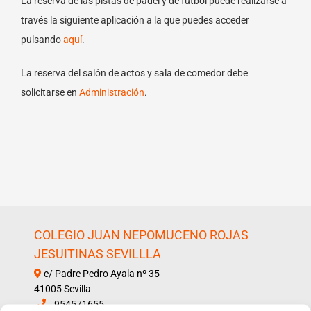
La reserva de las pistas de pádel y de fútbol puede realizarse a
través la siguiente aplicación a la que puedes acceder
pulsando
aquí
.
La reserva del salón de actos y sala de comedor debe
solicitarse en
Administración
.
COLEGIO JUAN NEPOMUCENO ROJAS
JESUITINAS SEVILLLA
c/ Padre Pedro Ayala nº 35
41005 Sevilla
954571655