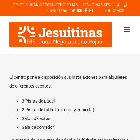
Saltar
COLEGIO JUAN NEPOMUCENO ROJAS – JESUITINAS SEVILLLA
954571655
EDUCAMOS
al
contenido
El centro pone a disposición sus instalaciones para alquileres
de diferentes eventos.
3 Pistas de pádel
2 Pistas de fútbol (exterior y cubierta)
Salón de actos
Sala de comedor